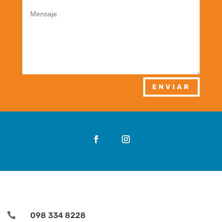
ENVIAR

098 334 8228